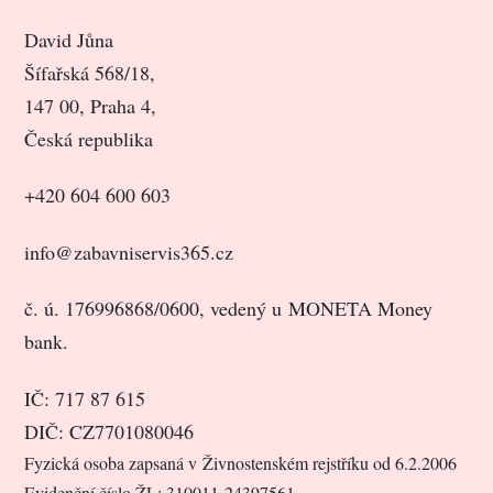
David Jůna
Šífařská 568/18,
147 00, Praha 4,
Česká republika
+420 604 600 603
info@zabavniservis365.cz
č. ú. 176996868/0600, vedený u MONETA Money
bank.
IČ: 717 87 615
DIČ: CZ7701080046
Fyzická osoba zapsaná v Živnostenském rejstříku od 6.2.2006
Evidenční číslo ŽL: 310011-24397561