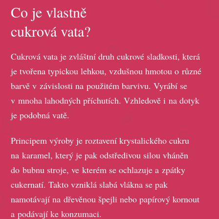
Co je vlastně
cukrová vata?
Cukrová vata je zvláštní druh cukrové sladkosti, která
je tvořena typickou lehkou, vzdušnou hmotou o různé
barvě v závislosti na použitém barvivu. Vyrábí se
v mnoha lahodných příchutích. Vzhledově i na dotyk
je podobná vatě.
Principem výroby je roztavení krystalického cukru
na karamel, který je pak odstředivou silou vháněn
do bubnu stroje, ve kterém se ochlazuje a zpátky
cukernatí. Takto vzniklá slabá vlákna se pak
namotávají na dřevěnou špejli nebo papírový kornout
a podávají ke konzumaci.