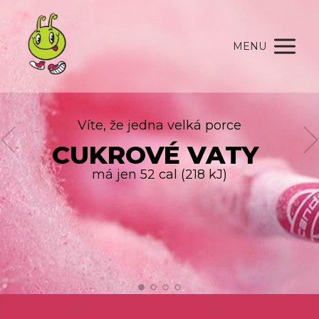
MENU
Víte, že jedna velká porce
CUKROVÉ VATY
má jen 52 cal (218 kJ)