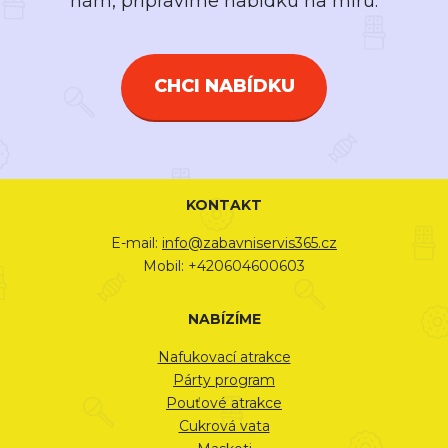
nám, připravíme nabídku na míru.
CHCI NABÍDKU
KONTAKT
E-mail:
info@zabavniservis365.cz
Mobil: +420604600603
NABÍZÍME
Nafukovací atrakce
Párty program
Pouťové atrakce
Cukrová vata