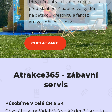
riginalitu
na kompletní zajištění kultur
lký důraz
a společenských akcí. I Vám v
tazii,
zážitek na míru.
CHCI PÁRTY PROGRAM
Atrakce365 - zábavní
servis
Působíme v celé ČR a SK
Chystáte se pořádat Váš velký den? Jsme ta