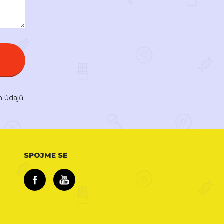
h údajů
.
SPOJME SE