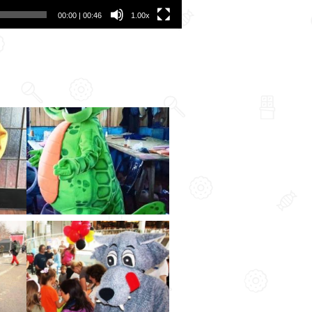
00:00
|
00:46
1.00x