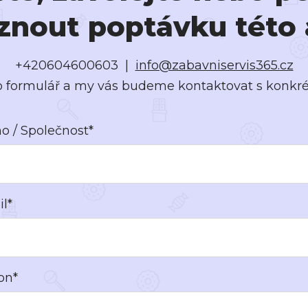
znout poptávku této 
+420604600603 |
info@zabavniservis365.cz
o formulář a my vás budeme kontaktovat s konkré
o / Společnost*
l*
on*