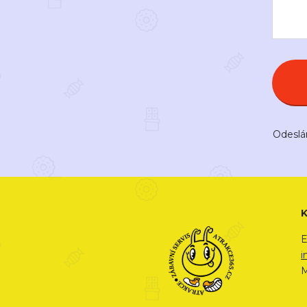
Odeslá
E
i
M