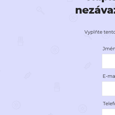
nezáva
Vyplňte tent
Jmén
E-mai
Telef