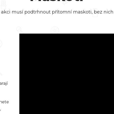
akci musí podtrhnout přítomní maskoti, bez nich 
Video
přehrávač
arají
znete
,