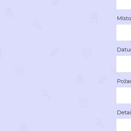
Místo
Datu
Poža
Deta