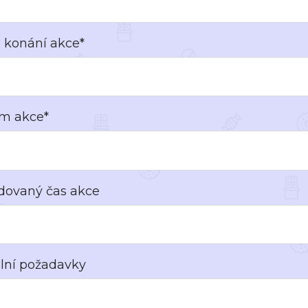
 konání akce*
m akce*
dovaný čas akce
ilní požadavky