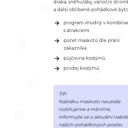
draka, sněhuláky, vánoční strom
a další oblíbené pohádkové bytos
program vhodný v kombinac
s atrakcemi
počet maskotů dle přání
zákazníka
půjčovna kostýmů
prodej kostýmů
TIP:
Nabídku maskotů neustále
rozšiřujeme a měníme,
informujte se o aktuální nabíd
našich pohádkových postav.