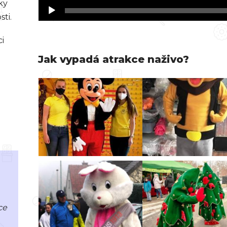
ky
ti.
i
Jak vypadá atrakce naživo?
ce