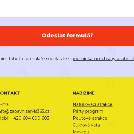
Odeslat formulář
ním tohoto formuláře souhlasíte s
podmínkami ochrany osobníc
KONTAKT
NABÍZÍME
-mail:
Nafukovací atrakce
nfo@zabavniservis365.cz
Párty program
obil: +420 604 600 603
Pouťové atrakce
Cukrová vata
Maskoti