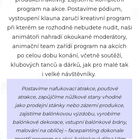
program na akce. Postavíme pódium,
vystoupení klauna zaručí kreativní program
při kterém se rozhodně nebudete nudit, naši
animátoři nahradí okoukané moderátory,
animační team zařídí program na akcích
po celou dobu konání, včetně soutěží,
klubových tanců a dárků, jak pro malé tak
i velké návštěvníky.
Postavíme nafukovací atrakce, pouťové
atrakce, zapůjčíme nůžkové stany vhodné
jako prodejní stánky nebo zázemí produkce,
zajistíme balónkovou výzdobu, vyrobíme
balónkové dekorace, vstupní balónkové brány,
malování na obličej – facepainting dokonale
zpestří program na akci, balónková dílna Vám