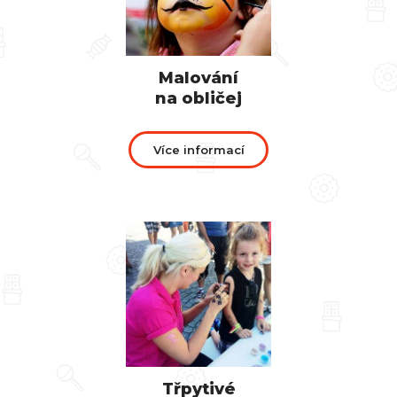
Malování
na obličej
Více informací
Třpytivé