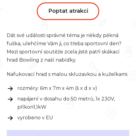
Poptat atrakci
Dát své události správné téma je někdy pěkná
fuška, ulehčíme Vám ji, co třeba sportovní den?
Mezi sportovní soutěže zcela jistě patří skákací
hrad Bowling z naší nabídky.
Nafukovací hrad s malou skluzavkou a kuželkami.
rozměry: 6m x 7m x 4m (š x d x v)
napájení v dosahu do 50 metrů, 1x 230V,
příkon1,1kW
vyrobeno v EU