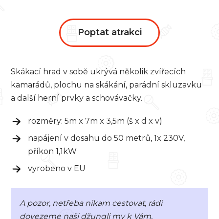
Poptat atrakci
Skákací hrad v sobě ukrývá několik zvířecích
kamarádů, plochu na skákání, parádní skluzavku
a další herní prvky a schovávačky.
rozměry: 5m x 7m x 3,5m (š x d x v)
napájení v dosahu do 50 metrů, 1x 230V,
příkon 1,1kW
vyrobeno v EU
A pozor, netřeba nikam cestovat, rádi
dovezeme naši džungli my k Vám.