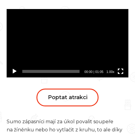
Video
přehrávač
00:00
|
01:05
1.00x
Poptat atrakci
Sumo zápasníci mají za úkol povalit soupeře
na žíněnku nebo ho vytlačit z kruhu, to ale díky