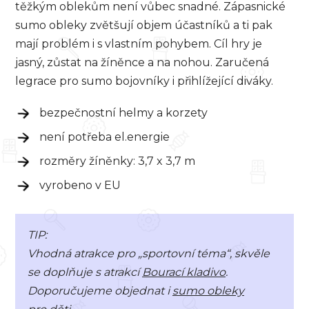
těžkým oblekům není vůbec snadné. Zápasnické
sumo obleky zvětšují objem účastníků a ti pak
mají problém i s vlastním pohybem. Cíl hry je
jasný, zůstat na žíněnce a na nohou. Zaručená
legrace pro sumo bojovníky i přihlížející diváky.
bezpečnostní helmy a korzety
není potřeba el.energie
rozměry žíněnky: 3,7 x 3,7 m
vyrobeno v EU
TIP:
Vhodná atrakce pro „sportovní téma“, skvěle
se doplňuje s atrakcí
Bourací kladivo
.
Doporučujeme objednat i
sumo obleky